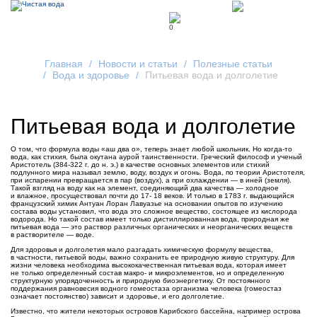
0
Главная
Новости и статьи
Полезные статьи
Вода и здоровье
Питьевая вода и долголетие
Питьевая вода и долголетие
О том, что формула воды «аш два о», теперь знает любой школьник. Но когда-то
вода, как стихия, была окутана аурой таинственности. Греческий философ и ученый
Аристотель (384-322 г. до н. э.) в качестве основных элементов или стихий
подлунного мира называл землю, воду, воздух и огонь. Вода, по теории Аристотеля,
при испарении превращается в пар (воздух), а при охлаждении — в иней (земля).
Такой взгляд на воду как на элемент, соединяющий два качества — холодное
и влажное, просуществовал почти до 17- 18 веков. И только в 1783 г. выдающийся
французский химик Антуан Лоран Лавуазье на основании опытов по изучению
состава воды установил, что вода это сложное вещество, состоящее из кислорода
водорода. Но такой состав имеет только дистиллированная вода, природная же
питьевая вода — это раствор различных органических и неорганических веществ
в растворителе — воде.
Для здоровья и долголетия мало разгадать химическую формулу вещества,
в частности, питьевой воды, важно сохранить ее природную живую структуру. Для
жизни человека необходима высококачественная питьевая вода, которая имеет
не только определенный состав макро- и микроэлементов, но и определенную
структурную упорядоченность и природную биоэнергетику. От постоянного
поддержания равновесия водного гомеостаза организма человека (гомеостаз
означает постоянство) зависит и здоровье, и его долголетие.
Известно, что жители некоторых островов Карибского бассейна, например острова