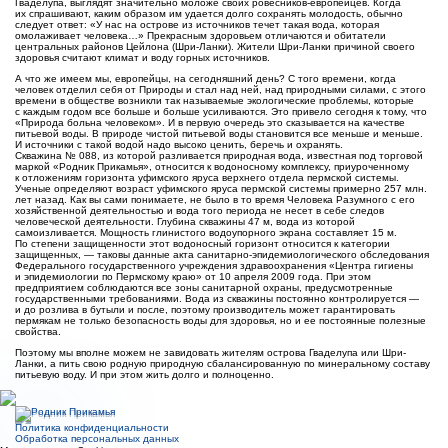
Гваделупа, выглядят значительно моложе своих ровесников-европейцев. Когда
их спрашивают, каким образом им удается долго сохранять молодость, обычно
следует ответ: «У нас на острове из источников течет такая вода, которая
омолаживает человека…» Прекрасным здоровьем отличаются и обитатели
центральных районов Цейлона (Шри-Ланки). Жители Шри-Ланки причиной своего
здоровья считают климат и воду горных источников.
А что же имеем мы, европейцы, на сегодняшний день? С того времени, когда
человек отделил себя от Природы и стал над ней, над природными силами, с этого
времени в обществе возникли так называемые экологические проблемы, которые
с каждым годом все больше и больше усиливаются. Это привело сегодня к тому, что
«Природа больна человеком». И в первую очередь это сказывается на качестве
питьевой воды. В природе чистой питьевой воды становится все меньше и меньше.
И источники с такой водой надо высоко ценить, беречь и охранять.
Скважина № 088, из которой разливается природная вода, известная под торговой
маркой «Родник Прикамья», относится к водоносному комплексу, приуроченному
к отложениям горизонта уфимского яруса верхнего отдела пермской системы.
Ученые определяют возраст уфимского яруса пермской системы примерно 257 млн.
лет назад. Как вы сами понимаете, не было в то время Человека Разумного с его
хозяйственной деятельностью и вода того периода не несет в себе следов
человеческой деятельности. Глубина скважины 47 м, вода из которой
самоизливается. Мощность глинистого водоупорного экрана составляет 15 м.
По степени защищенности этот водоносный горизонт относится к категории
защищенных, — таковы данные акта санитарно-эпидемиологического обследования
Федерального государственного учреждения здравоохранения «Центра гигиены
и эпидемиологии по Пермскому краю» от 10 апреля 2009 года. При этом
предприятием соблюдаются все зоны санитарной охраны, предусмотренные
государственными требованиями. Вода из скважины постоянно контролируется —
и до розлива в бутыли и после, поэтому производитель может гарантировать
пермякам не только безопасность воды для здоровья, но и ее постоянные полезные
свойства.
Поэтому мы вполне можем не завидовать жителям острова Гваделупа или Шри-
Ланки, а пить свою родную природную сбалансированную по минеральному составу
питьевую воду. И при этом жить долго и полноценно.
Политика конфиденциальности
Обработка персональных данных